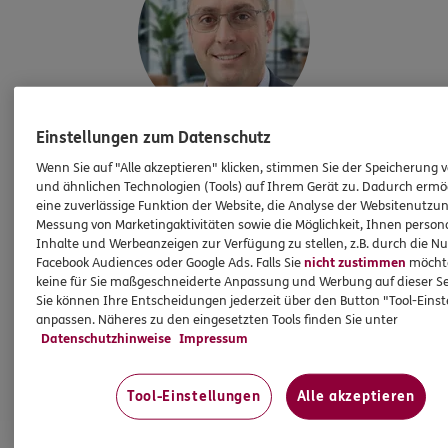
Einstellungen zum Datenschutz
Michael
Bundschuh
Wenn Sie auf "Alle akzeptieren" klicken, stimmen Sie der Speicherung 
Geschäftsstellenleiter
und ähnlichen Technologien (Tools) auf Ihrem Gerät zu. Dadurch ermö
eine zuverlässige Funktion der Website, die Analyse der Websitenutzun
Messung von Marketingaktivitäten sowie die Möglichkeit, Ihnen persona
Inhalte und Werbeanzeigen zur Verfügung zu stellen, z.B. durch die N
Tel:
06283/5099653
Facebook Audiences oder Google Ads. Falls Sie
nicht zustimmen
möchten
keine für Sie maßgeschneiderte Anpassung und Werbung auf dieser Se
michael.bundschuh@ergo.de
Sie können Ihre Entscheidungen jederzeit über den Button "Tool-Eins
Mobil:
0151/54640093
anpassen. Näheres zu den eingesetzten Tools finden Sie unter
Datenschutzhinweise
Impressum
Tool-Einstellungen
Alle akzeptieren
Mehr