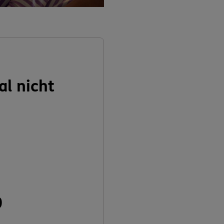
al nicht
n
0