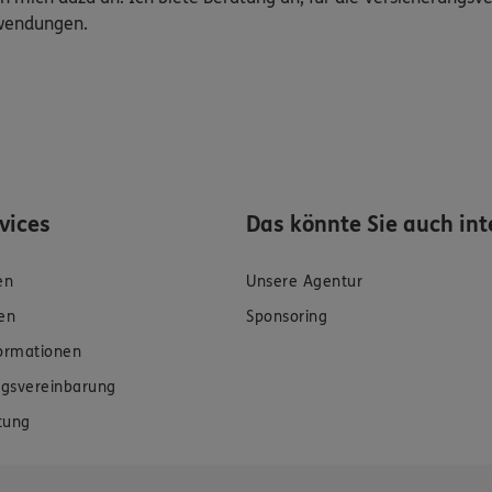
uwendungen.
rvices
Das könnte Sie auch int
en
Unsere Agentur
en
Sponsoring
formationen
gsvereinbarung
tung