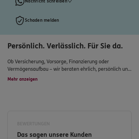
Nachricht schreiben
Schaden melden
Persönlich. Verlässlich. Für Sie da.
Ob Versicherung, Vorsorge, Finanzierung oder
Vermögensaufbau – wir beraten ehrlich, persönlich und
mit Blick auf Ihre Ziele. Vor Ort, digital oder telefonisch.
Mehr anzeigen
Gemeinsam finden wir Lösungen, die zu Ihrem Leben
passen – verständlich, flexibel und zuverlässig.
BEWERTUNGEN
Das sagen unsere Kunden