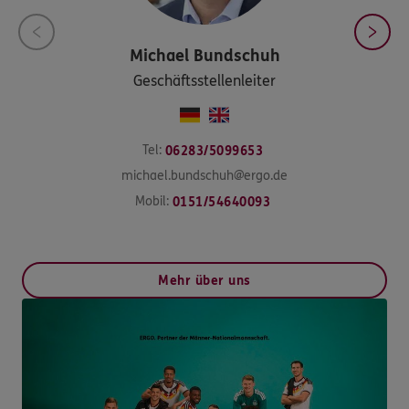
Michael
Bundschuh
Geschäftsstellenleiter
Tel:
06283/5099653
michael.bundschuh@ergo.de
Mobil:
0151/54640093
Mehr über uns