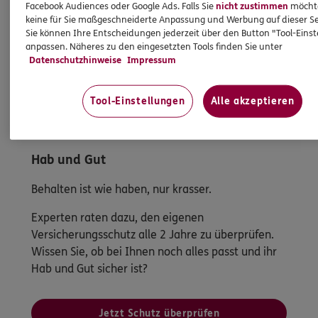
Facebook Audiences oder Google Ads. Falls Sie
nicht zustimmen
möchten
keine für Sie maßgeschneiderte Anpassung und Werbung auf dieser Se
Sie können Ihre Entscheidungen jederzeit über den Button "Tool-Eins
anpassen. Näheres zu den eingesetzten Tools finden Sie unter
Datenschutzhinweise
Impressum
Tool-Einstellungen
Alle akzeptieren
Hab und Gut
Behalten ist wie haben, nur krasser.
Experten raten dazu, den eigenen
Versicherungsschutz alle 2 Jahre zu überprüfen.
Wissen Sie, ob bei Ihnen noch alles passt und ihr
Hab und Gut sicher ist?
Jetzt Schutz überprüfen