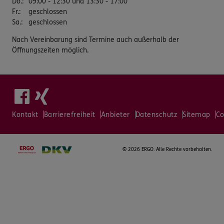
Do.
:
09:00 - 12:30 und 13:30 - 17:00
Fr.
:
geschlossen
Sa.
:
geschlossen
Nach Vereinbarung sind Termine auch außerhalb der
Öffnungszeiten möglich.
Kontakt
Barrierefreiheit
Anbieter
Datenschutz
Sitemap
Co
©
2026 ERGO. Alle Rechte vorbehalten.