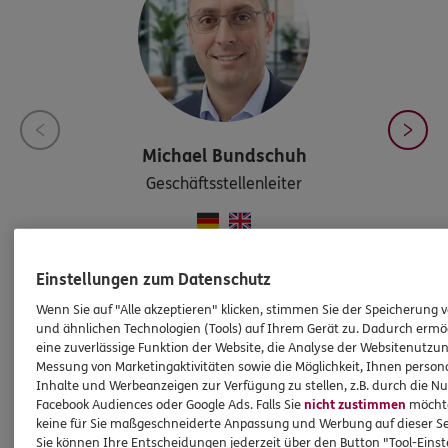
Michael
Bundschuh
Geschäftsstellenleiter
Tel:
06283/5099653
Einstellungen zum Datenschutz
michael.bundschuh@ergo.de
Wenn Sie auf "Alle akzeptieren" klicken, stimmen Sie der Speicherung 
Mobil:
0151/54640093
und ähnlichen Technologien (Tools) auf Ihrem Gerät zu. Dadurch ermö
eine zuverlässige Funktion der Website, die Analyse der Websitenutzun
Messung von Marketingaktivitäten sowie die Möglichkeit, Ihnen persona
Inhalte und Werbeanzeigen zur Verfügung zu stellen, z.B. durch die N
Facebook Audiences oder Google Ads. Falls Sie
nicht zustimmen
möchten
KUNDENZUFRIEDENHEIT
keine für Sie maßgeschneiderte Anpassung und Werbung auf dieser Se
Sie können Ihre Entscheidungen jederzeit über den Button "Tool-Eins
Bewerten Sie hier