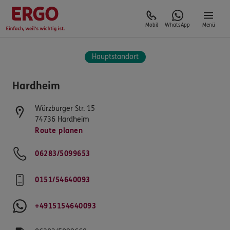
Mobil
WhatsApp
Menü
Hauptstandort
Hardheim
Würzburger Str. 15
74736
Hardheim
Route planen
06283/5099653
0151/54640093
+4915154640093