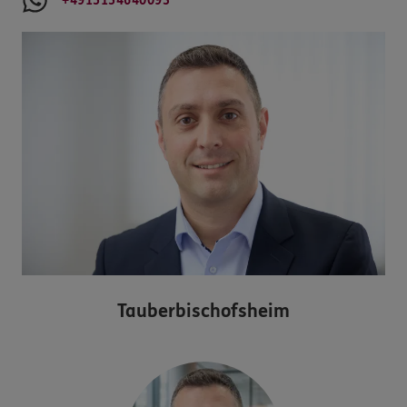
+4915154640093
Tauberbischofsheim