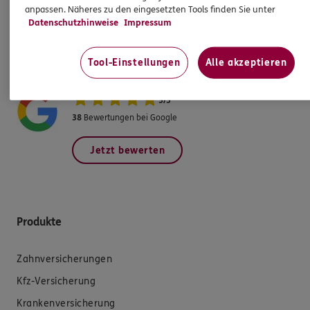
anpassen. Näheres zu den eingesetzten Tools finden Sie unter
Datenschutzhinweise
Impressum
So bewerten Kundinnen und Kunden ERGO Versicherung
Michael Bundschuh in Hardheim.
Tool-Einstellungen
Alle akzeptieren
Geben Sie hier gerne Ihre Bewertung ab.
5
/
5
38
Bewertungen bei Google
Jetzt bewerten
Produkte
Zahnversicherungen
Kfz-Versicherung
Krankenversicherung