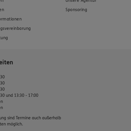
en
Unsere Agentur
en
Sponsoring
formationen
gsvereinbarung
tung
eiten
:30
:30
:30
:30 und 13:30 - 17:00
en
en
ung sind Termine auch außerhalb
ten möglich.