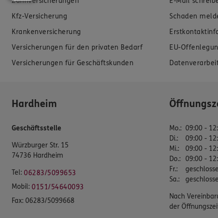
Zahnversicherungen
E-Mail schreib
Kfz-Versicherung
Schaden meld
Krankenversicherung
Erstkontaktin
Versicherungen für den privaten Bedarf
EU-Offenlegun
Versicherungen für Geschäftskunden
Datenverarbei
Hardheim
Öffnungsz
Geschäftsstelle
Mo.
:
09:00 - 12
Di.
:
09:00 - 12
Würzburger Str. 15
Mi.
:
09:00 - 12
74736 Hardheim
Do.
:
09:00 - 12
Fr.
:
geschloss
Tel:
06283/5099653
Sa.
:
geschloss
Mobil:
0151/54640093
Nach Vereinbar
Fax:
06283/5099668
der Öffnungszei