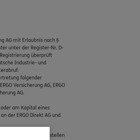
ng AG mit Erlaubnis nach §
er unter der Register-Nr. D-
Registrierung überprüft
tsche Industrie- und
terabruf:
rtretung folgender
, ERGO Versicherung AG, ERGO
cherung AG.
 oder am Kapital eines
 an der ERGO Direkt AG und
n als Streitbeilegungsstellen