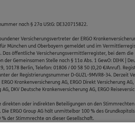
snummer nach § 27a UStG: DE320715822.
gebundener Versicherungsvertreter der ERGO Krankenversicheru
 für München und Oberbayern gemeldet und im Vermittlerregist
as öffentliche Versicherungsvermittlerregister, bei dem die 
on der Gemeinsamen Stelle nach § 11a Abs. 1 GewO: DIHK | Deu
, 10178 Berlin, Telefon: 01806 / 00 58 50 (0,20 €/Anruf). Regis
nter der Registrierungsnummer D-GUZL-9MVR8-34. Derzeit Ve
: ERGO Krankenversicherung AG, ERGO Direkt Versicherung AG
g AG, DKV Deutsche Krankenversicherung AG, ERGO Reiseversi
e direkten oder indirekten Beteiligungen an den Stimmrechten
Die ERGO Group AG hält unmittelbar 100 % des Grundkapitals
 % der Stimmrechte an dieser Gesellschaft.
pflichtend an folgenden außergerichtlichen Schlichtungsstelle