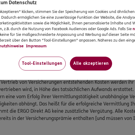
gungsgesetzes teil:
 zum Datenschutz
akzeptieren" klicken, stimmen Sie der Speicherung von Cookies und ähnlichen
 Kranken- und Pflegeversicherung, Postfach 06 02 22, 10052 B
. Dadurch ermöglichen Sie eine zuverlässige Funktion der Website, die Analy
 89 31,
www.pkv-ombudsmann.de
, sofern es um Streitigkeit
rketingaktivitäten sowie die Möglichkeit, Ihnen personalisierte Inhalte und
 Pflegeversicherungen geht.
n, z.B. durch die Nutzung von Facebook Audiences oder Google Ads. Falls Sie
n
r keine für Sie maßgeschneiderte Anpassung und Werbung auf dieser Seite mö
smann e.V., Postfach 080632, 10006 Berlin, Telefon: 0800 / 3 6
erzeit über den Button "Tool-Einstellungen" anpassen. Näheres zu den einge
@versicherungsombudsmann.de
,
http://www.versicherungso
hutzhinweise
Impressum
ammenhang mit anderen privaten Versicherungen geht (außer K
Tool-Einstellungen
Alle akzeptieren
ratung an.
 Vertrieb von Versicherungen entstehenden Kosten werden ihr
vertrieben wird, in Höhe des tatsächlichen Aufwands erstattet.
ern eine vom Erfolg ihrer Vermittlungstätigkeit unabhängige 
igkeiten abhängt. Das heißt für die erfolgreiche Vermittlung I
mt die ERGO Direkt AG keine zusätzliche Vergütung. Alle Kost
reits in der Versicherungsprämie enthalten [und müssen von 