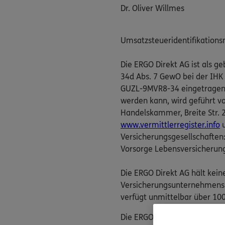
Dr. Oliver Willmes
Umsatzsteueridentifikation
Die ERGO Direkt AG ist als 
34d Abs. 7 GewO bei der IHK
GUZL-9MVR8-34 eingetragen. D
werden kann, wird geführt v
Handelskammer, Breite Str. 29
www.vermittlerregister.info
u
Versicherungsgesellschaften
Vorsorge Lebensversicherun
Die ERGO Direkt AG hält kein
Versicherungsunternehmens. 
verfügt unmittelbar über 100
Die ERGO Direkt AG nimmt ver