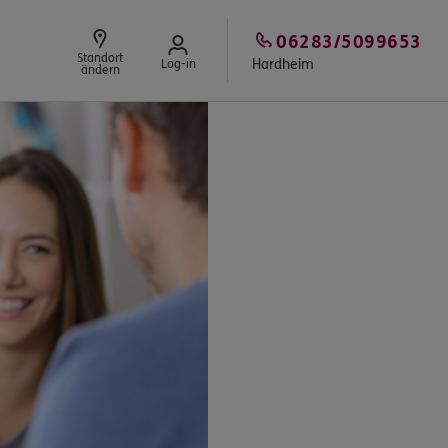
06283/5099653
Standort
Hardheim
Log-in
ändern